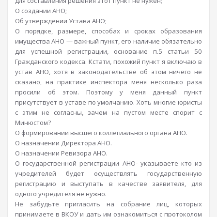
для составления решения этот пункт не нужен;
О создании АНО;
Об утверждении Устава АНО;
О порядке, размере, способах и сроках образования
имущества АНО — важный пункт, его наличие обязательно
для успешной регистрации, основание п.5 статьи 50
Гражданского кодекса. Кстати, похожий пункт я включаю в
устав АНО, хотя в законодательстве об этом ничего не
сказано, на практике инспектора меня несколько раза
просили об этом. Поэтому у меня данный пункт
присутствует в уставе по умолчанию. Хоть многие юристы
с этим не согласны, зачем на пустом месте спорит с
Минюстом?
О формировании высшего коллегиального органа АНО.
О назначении Директора АНО.
О назначении Ревизора АНО.
О государственной регистрации АНО- указываете кто из
учредителей будет осуществлять государственную
регистрацию и выступать в качестве заявителя, для
одного учредителя не нужно.
Не забудьте пригласить на собрание лиц, которых
принимаете в ВКОУ и дать им ознакомиться с протоколом